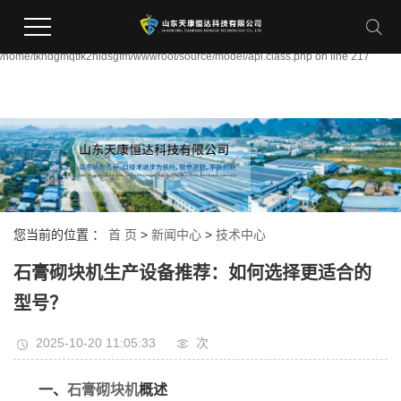
Warning:
file_put_contents(/home/tkhdgmqtfk2hidsgfm/wwwroot/source/cache/license_cach
failed to open stream: Permission denied in
/home/tkhdgmqtfk2hidsgfm/wwwroot/source/model/api.class.php on line 217
您当前的位置 ：
首 页
>
新闻中心
>
技术中心
石膏砌块机生产设备推荐：如何选择更适合的
型号？
2025-10-20 11:05:33
次
一、
石膏砌块机
概述