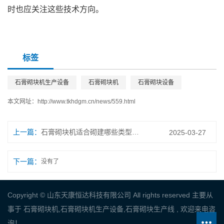
时也应关注这些技术方向。
标签
石膏砌块机生产设备
石膏砌块机
石膏砌块设备
本文网址：
http://www.tkhdgm.cn/news/559.html
上一篇：
石膏砌块机适合砌建哪些类型的墙体？
2025-03-27
下一篇：
没有了
Copyright © 山东天康恒达科技有限公司 All rights reserved 主要从
事于
石膏砌块机
,
石膏砌块机生产设备
,
石膏砌块生产线
, 欢迎来电咨
询！