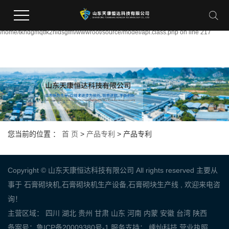
Warning:
file_put_contents(/home/tkhdgmqtfk2hidsgfm/wwwroot/source/cache/license_cach
failed to open stream: Permission denied in
/home/tkhdgmqtfk2hidsgfm/wwwroot/source/model/api.class.php on line 217
您当前的位置 ：
首 页
>
产品专利
>
产品专利
Copyright © 山东天康恒达科技有限公司 All rights reserved 主要从
事于
石膏砌块机
,
石膏砌块机生产设备
,
石膏砌块生产线
, 欢迎来电咨
询！
主营区域：
四川
湖北
贵州
甘肃
山东
河南
内蒙
安徽
台湾
陕西
备案号：
鲁ICP备20009380号-1
服务支持：
嵊灿科技
营业执照